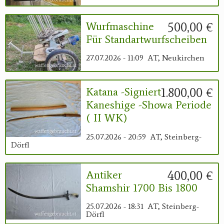
500,00 €
Wurfmaschine
Für Standartwurfscheiben
27.07.2026 - 11:09
AT, Neukirchen
1.800,00 €
Katana -signiert
Kaneshige -Showa Periode
( II WK)
25.07.2026 - 20:59
AT, Steinberg-
Dörfl
400,00 €
Antiker
Shamshir 1700 Bis 1800
25.07.2026 - 18:31
AT, Steinberg-
Dörfl