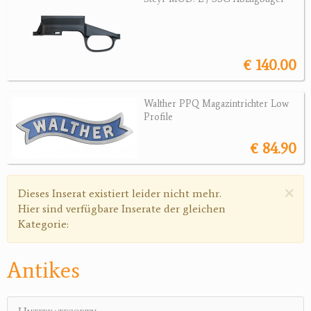
Jagdreviere
Bücher, Videos
€ 140.00
Antikes
Walther PPQ Magazintrichter Low
Geschenke
Profile
€ 84.90
Reviereinrichtungen
×
Warnmeldung
Dieses Inserat existiert leider nicht mehr.
Hier sind verfügbare Inserate der gleichen
Kategorie:
Antikes