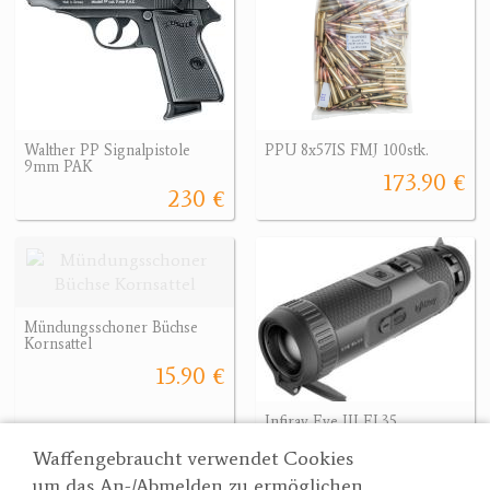
Walther PP Signalpistole
PPU 8x57IS FMJ 100stk.
9mm PAK
173.90 €
230 €
Mündungsschoner Büchse
Kornsattel
15.90 €
Infiray Eye III EL35
1450 €
Waffengebraucht verwendet Cookies
um das An-/Abmelden zu ermöglichen,