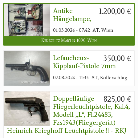
1.200,00 €
Antike
Hängelampe,
01.03.2026 - 07:42
AT, Wien
Kruschitz Martin 1090 Wien
350,00 €
Lefaucheux-
Kipplauf-Pistole 7mm
07.08.2026 - 11:33
AT, Kollerschlag
825,00 €
Doppelläufige
Fliegerleuchtpistole, Kal.4,
Modell „L“, Fl.24483,
Fzs1943(Fliegergerät)
Heinrich Krieghoff Leuchtpistole !! - RKJ