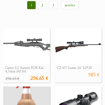
1
2
3
weiter
Gamo LG Swarm FOX Kal.
CZ-457 Luxus 24" 1/2*20
4,5mm 24J Set
985 €
296.65 €
296.65 €