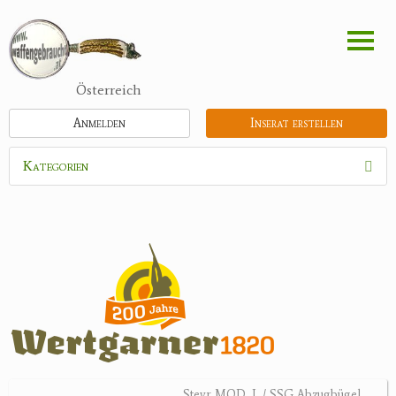
Direkt
zum
Inhalt
Österreich
Anmelden
Inserat erstellen
Kategorien
Waffen
Munition
Optik
Bogensport
Zubehör
Jagdangebote
Steyr MOD. L / SSG Abzugbügel