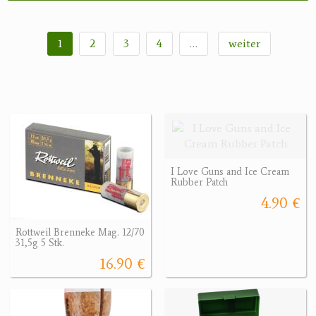
1
2
3
4
…
weiter
I Love Guns and Ice Cream
Rubber Patch
4.90 €
Rottweil Brenneke Mag. 12/70
31,5g 5 Stk.
16.90 €