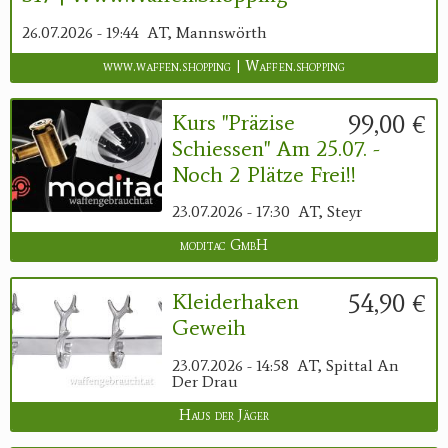
26.07.2026 - 19:44
AT, Mannswörth
www.waffen.shopping | Waffen.shopping
99,00 €
Kurs "Präzise
Schiessen" Am 25.07. -
Noch 2 Plätze Frei!!
23.07.2026 - 17:30
AT, Steyr
moditac GmbH
54,90 €
Kleiderhaken
Geweih
23.07.2026 - 14:58
AT, Spittal An
Der Drau
Haus der Jäger