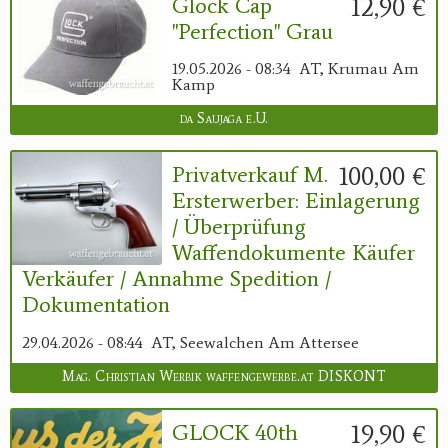
12,90 €
Glock Cap
"Perfection" Grau
19.05.2026 - 08:34
AT, Krumau Am
Kamp
da Saujaga e.U.
100,00 €
Privatverkauf M.
Ersterwerber: Einlagerung
/ Überprüfung
Waffendokumente Käufer
Verkäufer / Annahme Spedition /
Dokumentation
29.04.2026 - 08:44
AT, Seewalchen Am Attersee
Mag. Christian Werbik waffengewerbe.at DISKONT
19,90 €
GLOCK 40th