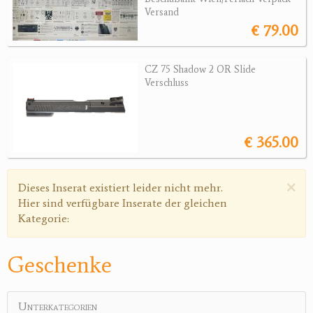
Versand
€ 79.00
Jagdreviere
Bücher, Videos
CZ 75 Shadow 2 OR Slide
Verschluss
Antikes
Geschenke
€ 365.00
Reviereinrichtungen
×
Warnmeldung
Dieses Inserat existiert leider nicht mehr.
Hier sind verfügbare Inserate der gleichen
Kategorie:
Geschenke
Unterkategorien