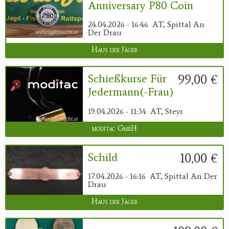
Anniversary P80 Coin
24.04.2026 - 16:46
AT, Spittal An
Der Drau
Haus der Jäger
99,00 €
Schießkurse Für
Jedermann(-Frau)
19.04.2026 - 11:34
AT, Steyr
moditac GmbH
10,00 €
Schild
17.04.2026 - 16:16
AT, Spittal An Der
Drau
Haus der Jäger