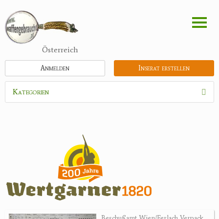
Direkt
zum
Inhalt
Österreich
Anmelden
Inserat erstellen
Kategorien
Waffen
Munition
Optik
Bogensport
Zubehör
Jagdangebote
Beschußamt Wien/Ferlach Verpack