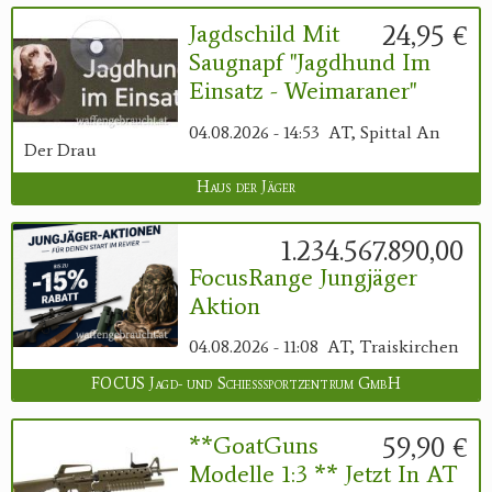
24,95 €
Jagdschild Mit
Saugnapf "Jagdhund Im
Einsatz - Weimaraner"
04.08.2026 - 14:53
AT, Spittal An
Der Drau
Haus der Jäger
1.234.567.890,00 €
FocusRange Jungjäger
Aktion
04.08.2026 - 11:08
AT, Traiskirchen
FOCUS Jagd- und Schießsportzentrum GmbH
59,90 €
**GoatGuns
Modelle 1:3 ** Jetzt In AT