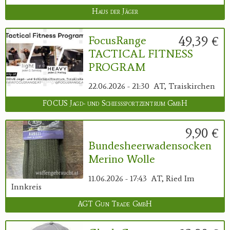
Haus der Jäger
49,39 €
FocusRange
TACTICAL FITNESS
PROGRAM
22.06.2026 - 21:30
AT, Traiskirchen
FOCUS Jagd- und Schießsportzentrum GmbH
9,90 €
Bundesheerwadensocken
Merino Wolle
11.06.2026 - 17:43
AT, Ried Im
Innkreis
AGT Gun Trade GmbH