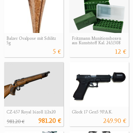
Balzer Ovalpose mit Schlitz
Fritzmann Munitionsboxen
5g
aus Kunststoff Kal. 243/308
5 €
12 €
CZ-457 Royal 16zoll 1/2x20
Glock 17 Gen5 9P.A.K.
981.20 €
249.90 €
981.20 €