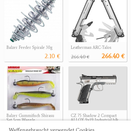
Balzer Feeder Spirale 30g
Leatherman ARC-Talos
2.10 €
266.40 €
266.40 €
Balzer Gummifisch Shirasu
CZ 75 Shadow 2 Compact
Set 5cm Waggle
ALLOY 9x19 Industrial blk
8.30 €
2030.42 €
2030.42 €
Waffengebraucht verwendet Cookies