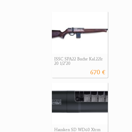
ISSC SPA22 Buche Kal.22lr
20 1/2"20
670 €
Hausken SD WD60 Xtrm