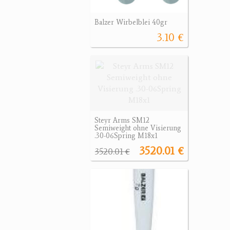
Balzer Wirbelblei 40gr
3.10 €
Steyr Arms SM12
Semiweight ohne Visierung
.30-06Spring M18x1
3520.01 €
3520.01 €