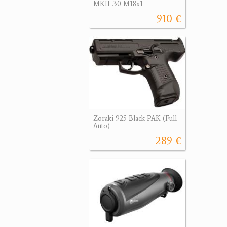
MKII .30 M18x1
910 €
Zoraki 925 Black PAK (Full
Auto)
289 €