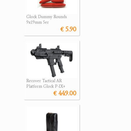
Glock Dummy Rounds
9x19mm 5er
€ 5.90
Recover Tactical AR
Platform Glock P-IX+
€ 449.00