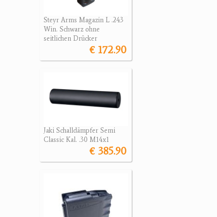
Steyr Arms Magazin L .243
Win. Schwarz ohne
seitlichen Drücker
€ 172.90
Jaki Schalldämpfer Semi
Classic Kal. .30 M14x1
€ 385.90