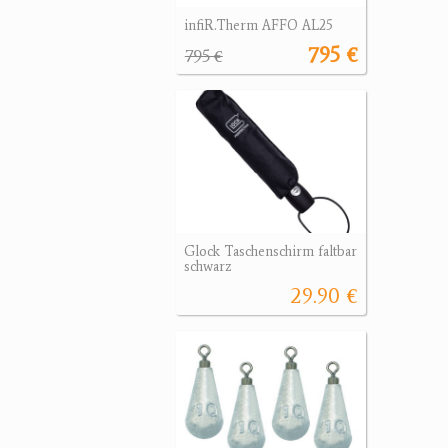
infiR.Therm AFFO AL25
795 €
795 €
Glock Taschenschirm faltbar
schwarz
29.90 €