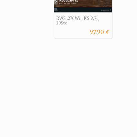
RWS .270Win KS 9,7g
20Stk
97.90 €