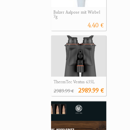
Balzer Aalpose mit Wirbel
7g
4.40 €
ThermTec Ventus 635L
2989.99 €
2989.99 €