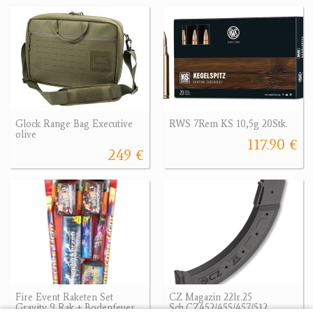
Glock Range Bag Executive
RWS 7Rem KS 10,5g 20Stk.
olive
117.90 €
249 €
Fire Event Raketen Set
CZ Magazin 22lr.25
Gravity 9 Rak + Bodenfeuer
Sch.CZ452/455/457/512