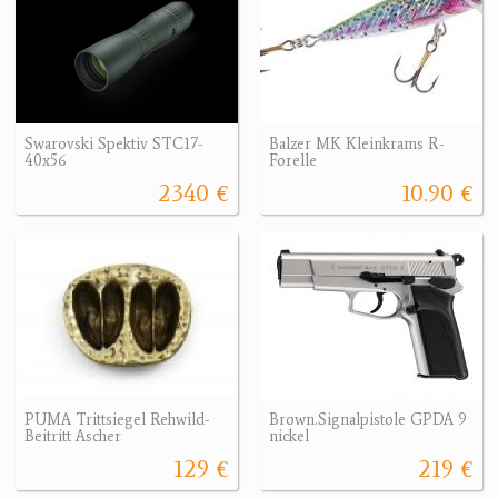
Swarovski Spektiv STC17-
Balzer MK Kleinkrams R-
40x56
Forelle
2340 €
10.90 €
PUMA Trittsiegel Rehwild-
Brown.Signalpistole GPDA 9
Beitritt Ascher
nickel
129 €
219 €