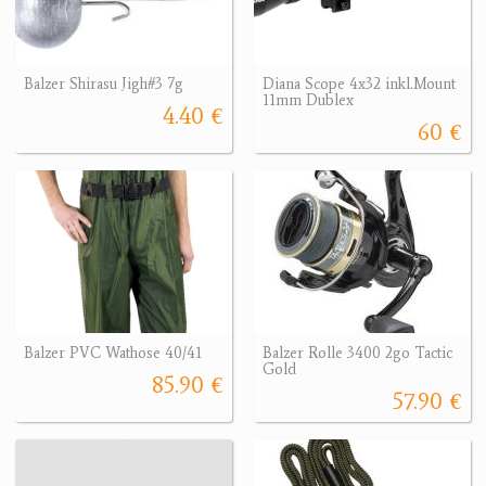
Balzer Shirasu Jigh#3 7g
Diana Scope 4x32 inkl.Mount
11mm Dublex
4.40 €
60 €
Balzer PVC Wathose 40/41
Balzer Rolle 3400 2go Tactic
Gold
85.90 €
57.90 €