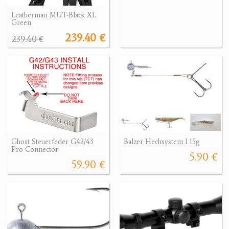
Leatherman MUT-Black XL
Green
239.40 €
239.40 €
Ghost Steuerfeder G42/43
Balzer Hechsystem l 15g
Pro Connector
5.90 €
59.90 €