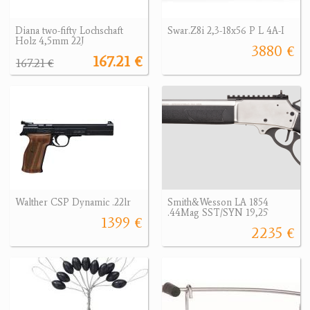
Diana two-fifty Lochschaft
Swar.Z8i 2,3-18x56 P L 4A-I
Holz 4,5mm 22J
3880 €
167.21 €
167.21 €
Walther CSP Dynamic .22lr
Smith&Wesson LA 1854
.44Mag SST/SYN 19,25`
1399 €
2235 €