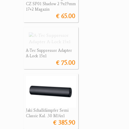
CZ SP01 Shadow 2 9x19mm
17+2 Magazin
€ 65.00
A-Tec Suppressor Adapter
A-Lock 15x1
€ 75.00
Jaki Schalldämpfer Semi
Classic Kal. .30 M14x1
€ 385.90