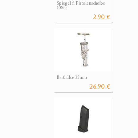
Spiegel f. Pistolenscheibe
10Stk
2.90 €
Barthülse 35mm
26.90 €