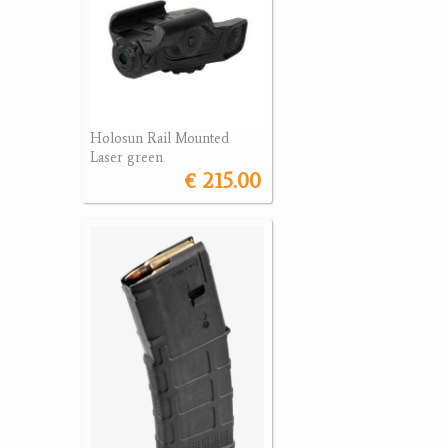
Holosun Rail Mounted
Laser green
€ 215.00