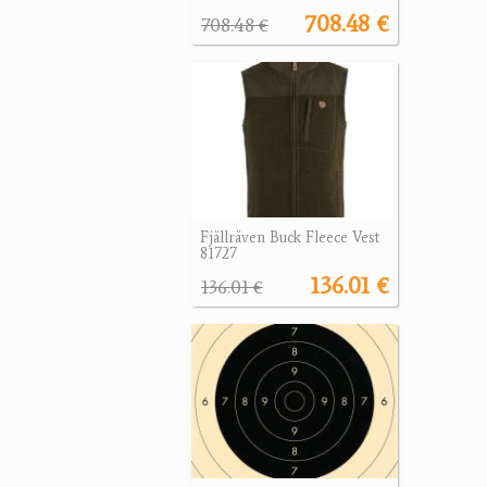
708.48 €
708.48 €
Fjällräven Buck Fleece Vest
81727
136.01 €
136.01 €