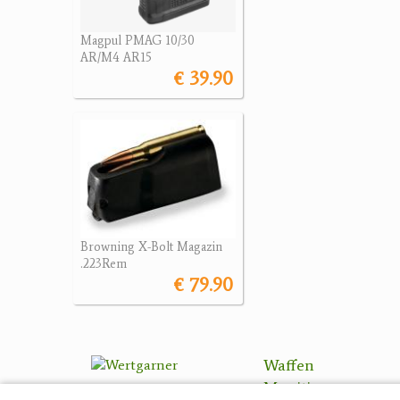
Magpul PMAG 10/30
AR/M4 AR15
€ 39.90
Browning X-Bolt Magazin
.223Rem
€ 79.90
Waffen
Munition