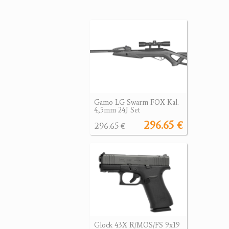
Gamo LG Swarm FOX Kal.
4,5mm 24J Set
296.65 €
296.65 €
Glock 43X R/MOS/FS 9x19