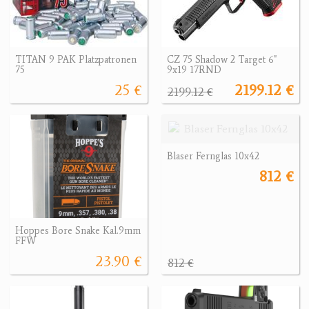
TITAN 9 PAK Platzpatronen
CZ 75 Shadow 2 Target 6"
75
9x19 17RND
25 €
2199.12 €
2199.12 €
Blaser Fernglas 10x42
812 €
Hoppes Bore Snake Kal.9mm
FFW
23.90 €
812 €