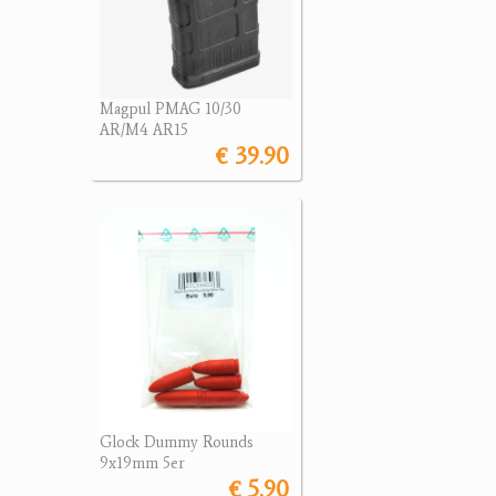
Magpul PMAG 10/30
AR/M4 AR15
€ 39.90
Glock Dummy Rounds
9x19mm 5er
€ 5.90