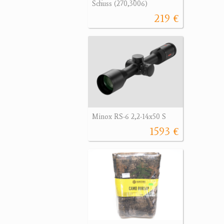
Schuss (270,3006)
219 €
Minox RS-6 2,2-14x50 S
1593 €