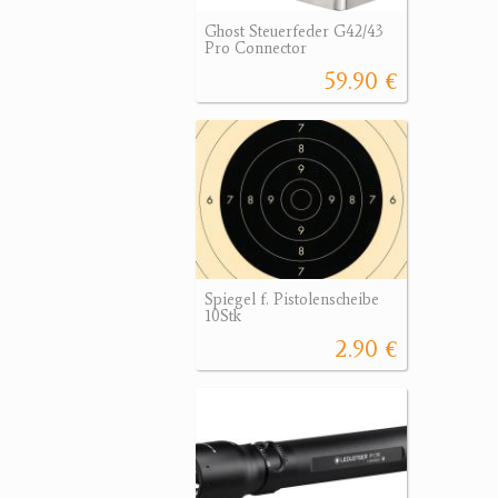
Ghost Steuerfeder G42/43
Pro Connector
59.90 €
Spiegel f. Pistolenscheibe
10Stk
2.90 €