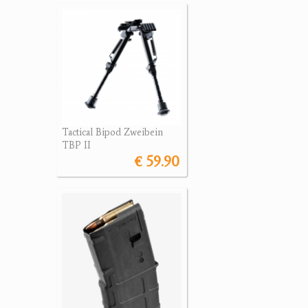
Tactical Bipod Zweibein
TBP II
€ 59.90