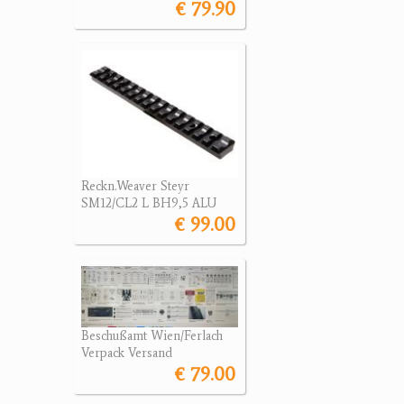
€ 79.90
Reckn.Weaver Steyr
SM12/CL2 L BH9,5 ALU
€ 99.00
Beschußamt Wien/Ferlach
Verpack Versand
€ 79.00