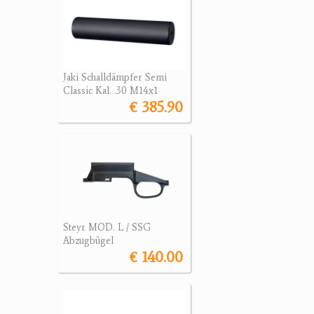
Jaki Schalldämpfer Semi
Classic Kal. .30 M14x1
€ 385.90
Steyr MOD. L / SSG
Abzugbügel
€ 140.00