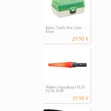
Balzer Tackle Box Grün
Klein
29.90 €
Walther Signalkegel PL70
PL70r PL80
19.90 €