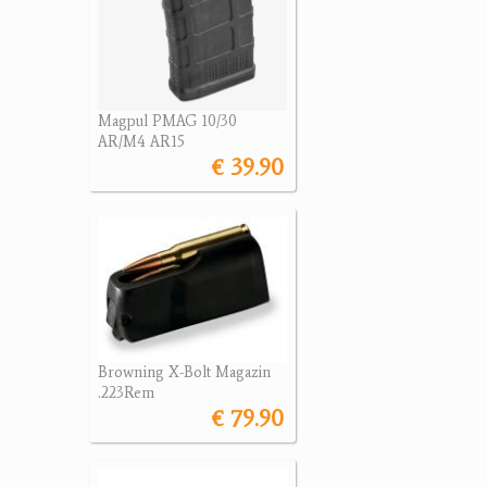
Magpul PMAG 10/30
AR/M4 AR15
€ 39.90
Browning X-Bolt Magazin
.223Rem
€ 79.90