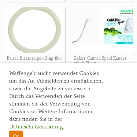
Balzer Bissanzeiger-Ring fluo
Balzer Camtec Speci Zander
silber 80cm
1.20 €
2.20 €
Waffengebraucht verwendet Cookies
um das An-/Abmelden zu ermöglichen,
sowie die Angebote zu verbessern.
Durch das Verwenden der Seite
Wertgarner 1820
Suche
stimmen Sie der Verwendung von
Jagd & SporthandelsgmbH
Partner
Cookies zu. Weitere Informationen
AGBs
Dr. Karl-Renner-Straße 48
dazu finden Sie in der
Datenschutzerklärung
4470 Enns
Datenschutzerklärung
.
herbert@wertgarner.com
Impressum
https://www.wertgarner1820.at
Ok