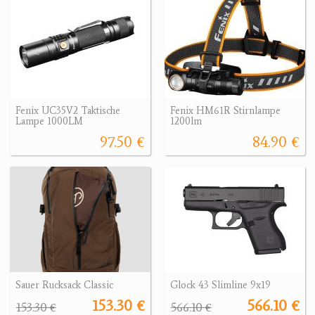
Fenix UC35V2 Taktische
Fenix HM61R Stirnlampe
Lampe 1000LM
1200lm
97.50 €
84.90 €
Sauer Rucksack Classic
Glock 43 Slimline 9x19
153.30 €
566.10 €
153.30 €
566.10 €