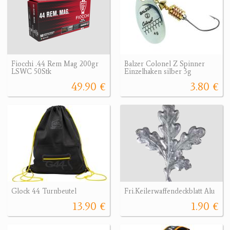
Fiocchi .44 Rem Mag 200gr
Balzer Colonel Z Spinner
LSWC 50Stk
Einzelhaken silber 3g
49.90 €
3.80 €
Glock 44 Turnbeutel
Fri.Keilerwaffendeckblatt Alu
13.90 €
1.90 €