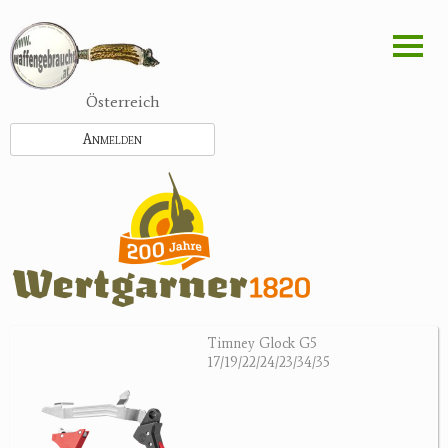
Direkt
zum
Inhalt
Österreich
Anmelden
Timney Glock G5
17/19/22/24/23/34/35