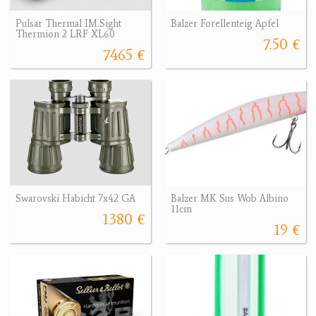
Pulsar Thermal IM.Sight
Balzer Forellenteig Apfel
Thermion 2 LRF XL60
7.50 €
7465 €
Swarovski Habicht 7x42 GA
Balzer MK Sus Wob Albino
11cm
1380 €
19 €