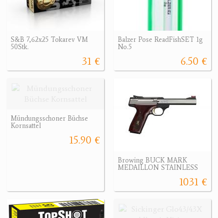
S&B 7,62x25 Tokarev VM
Balzer Pose ReadFishSET 1g
50Stk.
No.5
31 €
6.50 €
Mündungsschoner Büchse
Kornsattel
15.90 €
Browing BUCK MARK
MEDAILLON STAINLESS
1031 €