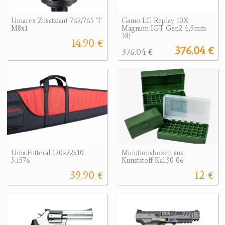
Umarex Zusatzlauf 762/765 "I"
Gamo LG Replay 10X
M8x1
Magnum IGT Gen2 4,5mm
38J
14.90 €
376.04 €
376.04 €
Uma.Futteral 120x22x10
Munitionsboxen aus
3.1576
Kunststoff Kal.30-06
39.90 €
12 €