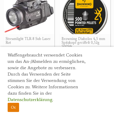
Streamlight TLR-8 Sub Laser
Browning Diabolos 4,5 mm
Rot
Spitzkopf geriffelt 0,52g
500Stk
334.40 €
8.90 €
334.40 €
Waffengebraucht verwendet Cookies
um das An-/Abmelden zu ermöglichen,
sowie die Angebote zu verbessern.
Durch das Verwenden der Seite
Wertgarner 1820
Suche
stimmen Sie der Verwendung von
Jagd & SporthandelsgmbH
Partner
Cookies zu. Weitere Informationen
AGBs
Dr. Karl-Renner-Straße 48
dazu finden Sie in der
Datenschutzerklärung
4470 Enns
Datenschutzerklärung
.
herbert@wertgarner.com
Impressum
https://www.wertgarner1820.at
Ok