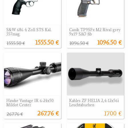
S&W 686 4 Zoll STS Kal.
Canik TP9SFx M2 Rival grey
357mag
9x19 SAO fib
1555.50 €
1096.50 €
1555.50 €
1096.50 €
Hawke Vantage IR 6-24x50
Kahles ZF HELIA 2,4-12x56i
Mildot Center
Leuchtabsehen
267.76 €
1700 €
267.76 €