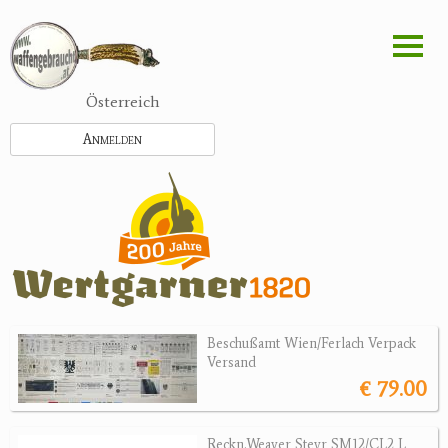
Direkt
zum
Inhalt
Österreich
Anmelden
Beschußamt Wien/Ferlach Verpack
Versand
€ 79.00
Reckn.Weaver Steyr SM12/CL2 L