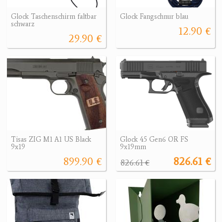
Glock Taschenschirm faltbar
Glock Fangschnur blau
schwarz
12.90 €
29.90 €
Tisas ZIG M1 A1 US Black
Glock 45 Gen6 OR FS
9x19
9x19mm
899.90 €
826.61 €
826.61 €