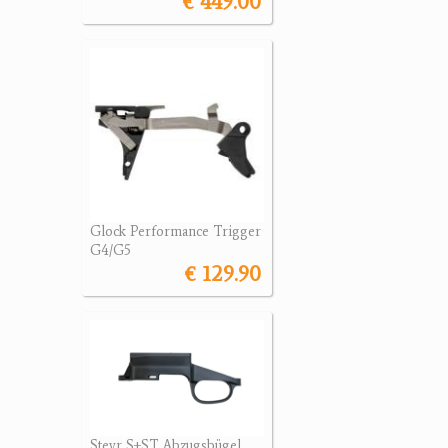
€ 449.00
Glock Performance Trigger
G4/G5
€ 129.90
Steyr S+ST Abzugsbügel