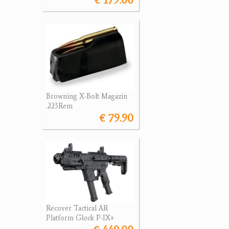
Browning X-Bolt Magazin
.223Rem
€ 79.90
Recover Tactical AR
Platform Glock P-IX+