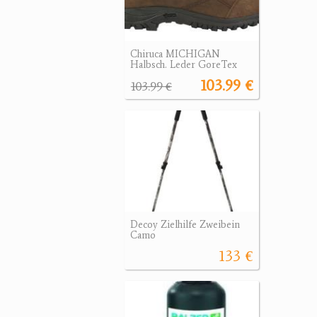
Chiruca MICHIGAN
Halbsch. Leder GoreTex
103.99 €
103.99 €
Decoy Zielhilfe Zweibein
Camo
133 €