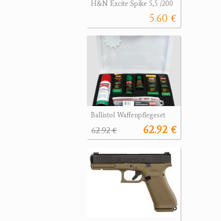
H&N Excite Spike 5,5 /200
5.60 €
Ballistol Waffenpflegeset
62.92 €
62.92 €