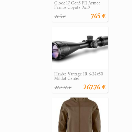
Glock 17 Gen5 FR Armee
France Coyote 9x19
765 €
765 €
Hawke Vantage IR 6-24x50
Mildot Center
267.76 €
267.76 €