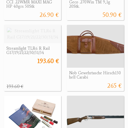
CCI .22WMR MAXI MAG
Geco .270Win TM 9,1g
HP 40grs 50Stk
20Stk.
26.90 €
50.90 €
Streamlight TLR6 R Rail
G17/19/21/22/30/31/34
193.60 €
Nob Gewehrtasche Hirsch130
hell Carabi
265 €
193.60 €