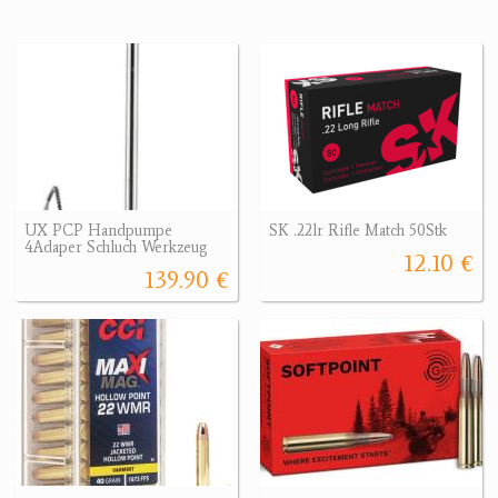
UX PCP Handpumpe
SK .22lr Rifle Match 50Stk
4Adaper Schluch Werkzeug
12.10 €
139.90 €