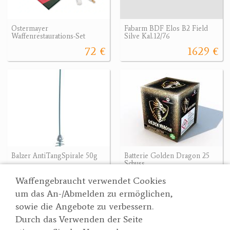
Ostermayer
Fabarm BDF Elos B2 Field
Waffenrestaurations-Set
Silve Kal.12/76
72 €
1629 €
Balzer AntiTangSpirale 50g
Batterie Golden Dragon 25
Schuss
2.50 €
29.90 €
Waffengebraucht verwendet Cookies
um das An-/Abmelden zu ermöglichen,
sowie die Angebote zu verbessern.
Durch das Verwenden der Seite
Wertgarner 1820
Suche