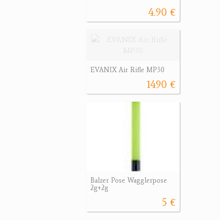
4.90 €
EVANIX Air Rifle MP30
1490 €
Balzer Pose Wagglerpose
2g+2g
5 €