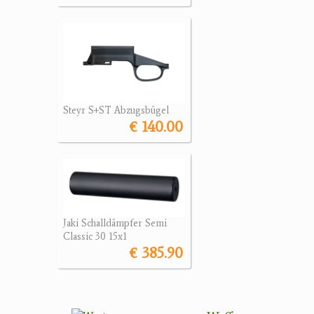
Steyr S+ST Abzugsbügel
€ 140.00
Jaki Schalldämpfer Semi
Classic 30 15x1
€ 385.90