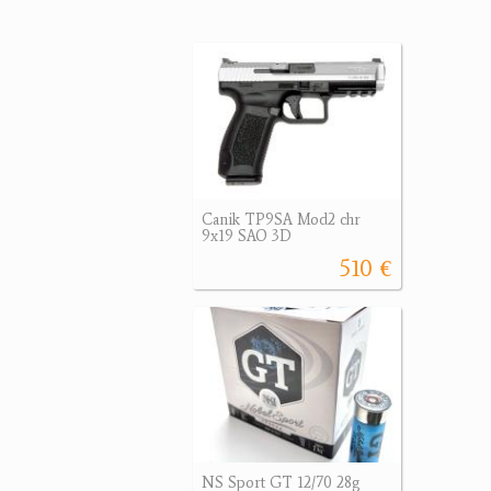
Canik TP9SA Mod2 chr
9x19 SAO 3D
510 €
NS Sport GT 12/70 28g