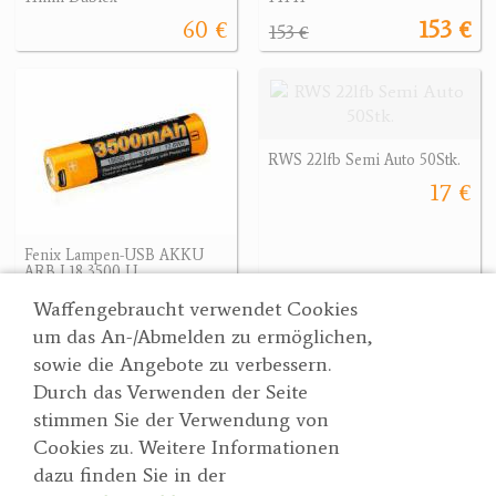
60 €
153 €
153 €
RWS 22lfb Semi Auto 50Stk.
17 €
Fenix Lampen-USB AKKU
ARB L18 3500 U
25.90 €
Waffengebraucht verwendet Cookies
um das An-/Abmelden zu ermöglichen,
sowie die Angebote zu verbessern.
Durch das Verwenden der Seite
Wertgarner 1820
Suche
stimmen Sie der Verwendung von
Jagd & SporthandelsgmbH
Partner
Cookies zu. Weitere Informationen
AGBs
Dr. Karl-Renner-Straße 48
dazu finden Sie in der
Datenschutzerklärung
4470 Enns