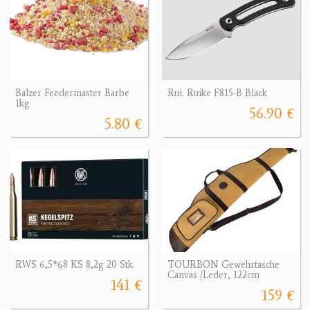
Balzer Feedermaster Barbe
Rui. Ruike F815-B Black
1kg
56.90 €
5.80 €
RWS 6,5*68 KS 8,2g 20 Stk.
TOURBON Gewehrtasche
Canvas /Leder, 122cm
141 €
159 €