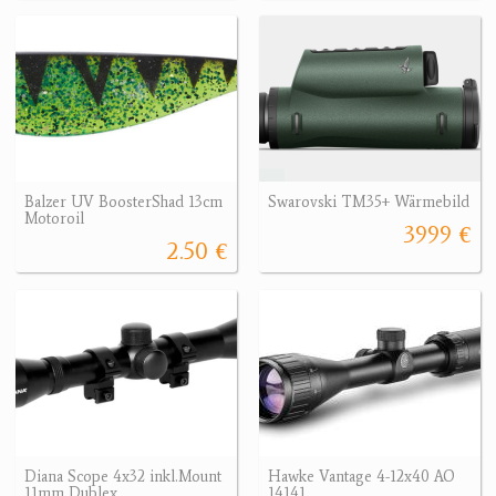
Balzer UV BoosterShad 13cm
Swarovski TM35+ Wärmebild
Motoroil
3999 €
2.50 €
Diana Scope 4x32 inkl.Mount
Hawke Vantage 4-12x40 AO
11mm Dublex
14141