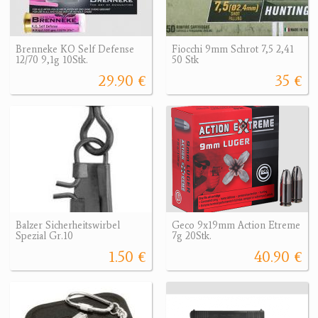
Brenneke KO Self Defense
Fiocchi 9mm Schrot 7,5 2,41
12/70 9,1g 10Stk.
50 Stk
29.90 €
35 €
Balzer Sicherheitswirbel
Geco 9x19mm Action Etreme
Spezial Gr.10
7g 20Stk.
1.50 €
40.90 €