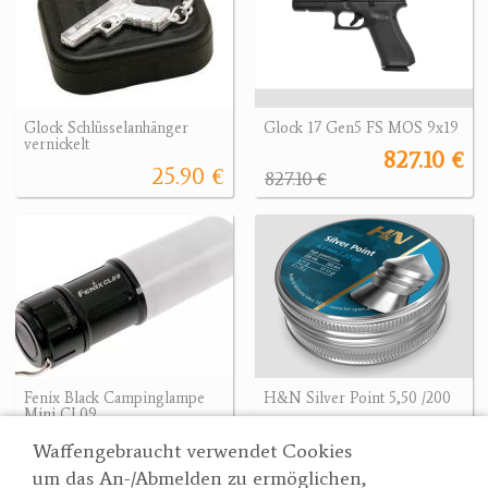
Glock Schlüsselanhänger
Glock 17 Gen5 FS MOS 9x19
vernickelt
827.10 €
25.90 €
827.10 €
Fenix Black Campinglampe
H&N Silver Point 5,50 /200
Mini CL09
9 €
44.90 €
Waffengebraucht verwendet Cookies
um das An-/Abmelden zu ermöglichen,