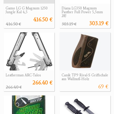
Gamo LG G Magnum 1250
Diana LG350 Magnum
Jungle Kal 4,5
Panther Full Power 5,5mm
28J
416.50 €
303.19 €
416.50 €
303.19 €
Leatherman ARC-Talos
Canik TP9 Rival-S Griffschale
aus Wallnuß-Holz
266.40 €
69 €
266.40 €