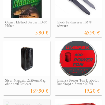
Owner Method Feeder FD-03
Glock Feldmesser FM78
Haken
schwarz
5.90 €
45.90 €
Steyr Magazin .222Rem.Mag.
Umarex Power Ton Diabolos
ohne seitl.Drücker
Rundkopf 4,5mm 400Stk
169.90 €
19.20 €