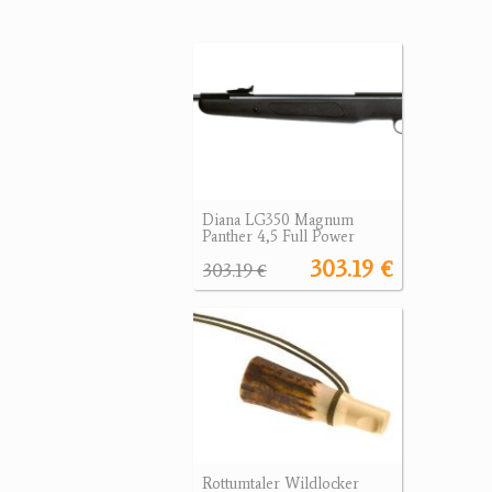
Diana LG350 Magnum
Panther 4,5 Full Power
303.19 €
303.19 €
Rottumtaler Wildlocker