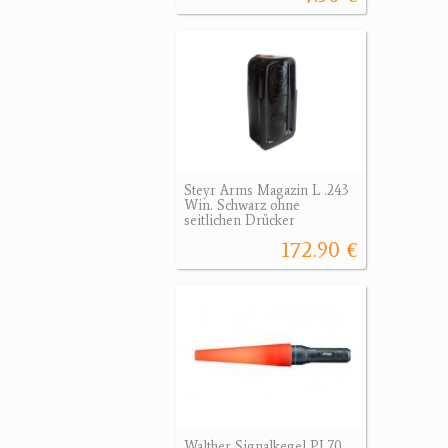
Steyr Arms Magazin L .243
Win. Schwarz ohne
seitlichen Drücker
172.90 €
Walther Signalkegel PL70