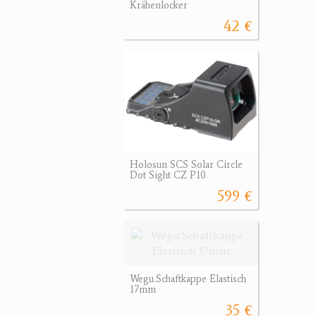
Krähenlocker
42 €
Holosun SCS Solar Circle
Dot Sight CZ P10
599 €
Wegu.Schaftkappe Elastisch
17mm
35 €