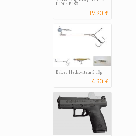
PL70r PL80
19.90 €
Balzer Hechsystem S 10g
4.90 €