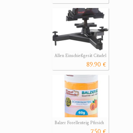
Allen Einschießgerät Citadel
89.90 €
Balzer Forellenteig Pfirsich
7.50 €