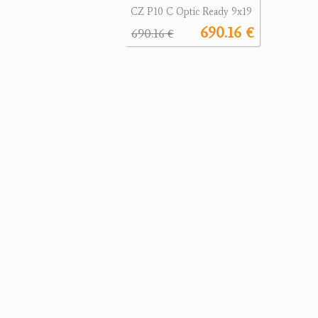
CZ P10 C Optic Ready 9x19
690.16 €
690.16 €