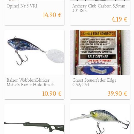
Opinel Nr.8 VRI
Archery Club Carbon 5,5mm
30" 1Stk.
14.90 €
4.19 €
Balzer Wobbler/Blinker
Ghost Steuerfeder Edge
Matze's Rache Holo Roach
G42/G43
10.90 €
39.90 €