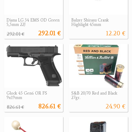
Diana LG 34 EMS OD Green
Balzer Shirasu Crank
5,5mm 22J
Highlight 45mm
292.01 €
12.20 €
292.01 €
Glock 45 Gen6 OR FS
S&B 20/70 Red and Black
9x19mm
27gr.
826.61 €
24.90 €
826.61 €