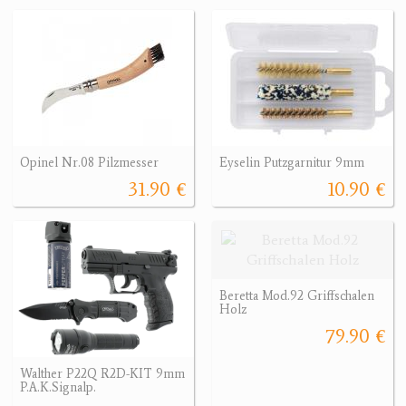
Opinel Nr.08 Pilzmesser
Eyselin Putzgarnitur 9mm
31.90 €
10.90 €
Beretta Mod.92 Griffschalen
Holz
79.90 €
Walther P22Q R2D-KIT 9mm
P.A.K.Signalp.