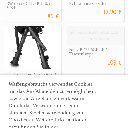
RWS 7x57R TIG KS 10,5g
Kal.5,6 Bürstenset Ey
20Stk
12.90 €
89 €
Fenix PD35 ACE LED
Taschenlampe
109 €
Hawke Starres Zweibein 6-9"
69.90 €
Waffengebraucht verwendet Cookies
um das An-/Abmelden zu ermöglichen,
sowie die Angebote zu verbessern.
Durch das Verwenden der Seite
Wertgarner 1820
Suche
stimmen Sie der Verwendung von
Jagd & SporthandelsgmbH
Partner
Cookies zu. Weitere Informationen
AGBs
Dr. Karl-Renner-Straße 48
dazu finden Sie in der