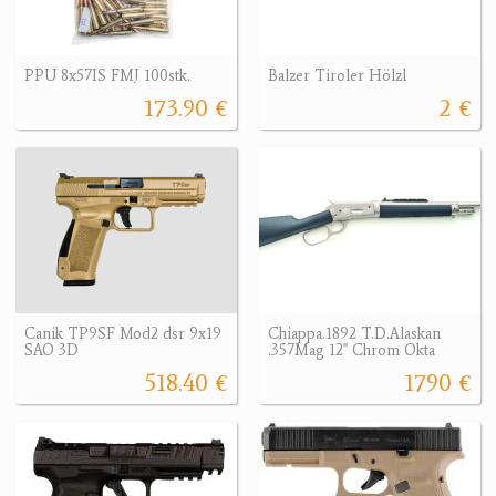
PPU 8x57IS FMJ 100stk.
Balzer Tiroler Hölzl
173.90 €
2 €
Canik TP9SF Mod2 dsr 9x19
Chiappa.1892 T.D.Alaskan
SAO 3D
.357Mag 12" Chrom Okta
518.40 €
1790 €