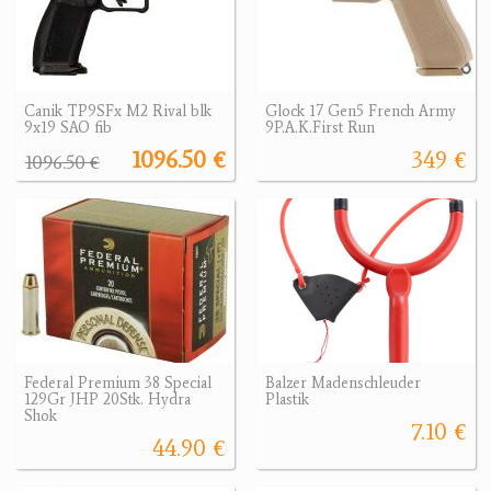
Canik TP9SFx M2 Rival blk
Glock 17 Gen5 French Army
9x19 SAO fib
9P.A.K.First Run
1096.50 €
349 €
1096.50 €
Federal Premium 38 Special
Balzer Madenschleuder
129Gr JHP 20Stk. Hydra
Plastik
Shok
7.10 €
44.90 €