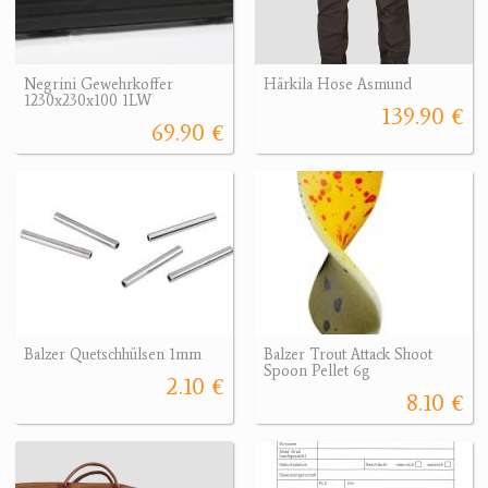
Negrini Gewehrkoffer
Härkila Hose Asmund
1230x230x100 1LW
139.90 €
69.90 €
Balzer Quetschhülsen 1mm
Balzer Trout Attack Shoot
Spoon Pellet 6g
2.10 €
8.10 €