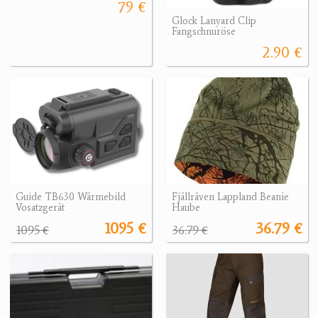
79 €
Glock Lanyard Clip
Fangschnuröse
2.90 €
Guide TB630 Wärmebild
Fjällräven Lappland Beanie
Vosatzgerät
Haube
1095 €
36.79 €
1095 €
36.79 €