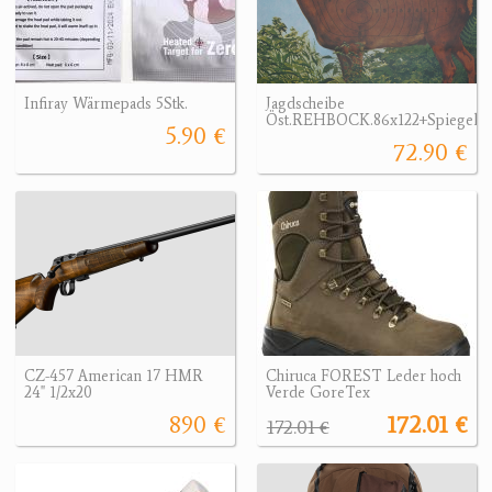
Infiray Wärmepads 5Stk.
Jagdscheibe
Öst.REHBOCK.86x122+Spiegel10
5.90 €
72.90 €
CZ-457 American 17 HMR
Chiruca FOREST Leder hoch
24" 1/2x20
Verde GoreTex
890 €
172.01 €
172.01 €