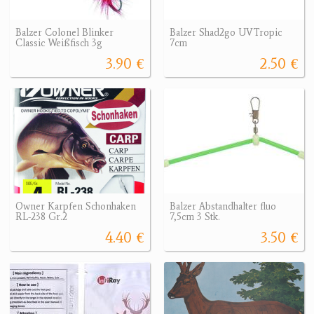
Balzer Colonel Blinker
Balzer Shad2go UVTropic
Classic Weißfisch 3g
7cm
3.90 €
2.50 €
Owner Karpfen Schonhaken
Balzer Abstandhalter fluo
RL-238 Gr.2
7,5cm 3 Stk.
4.40 €
3.50 €