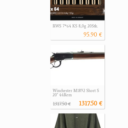
RWS 7*64 KS 8,0g 20Stk.
95.90 €
Winchester M1892 Short S
20" 44Rem
1317.50 €
1317.50 €