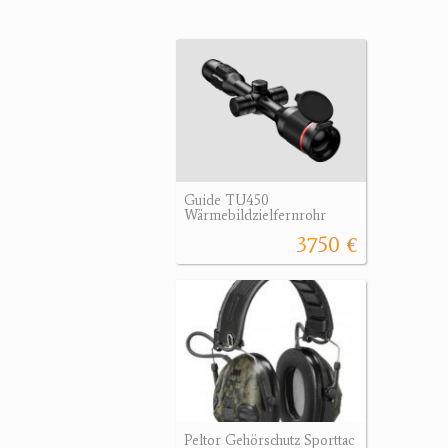
Guide TU450
Wärmebildzielfernrohr
3750 €
Peltor Gehörschutz Sporttac