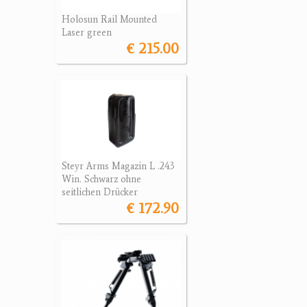
Holosun Rail Mounted
Laser green
€ 215.00
Steyr Arms Magazin L .243
Win. Schwarz ohne
seitlichen Drücker
€ 172.90