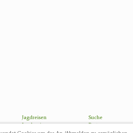
Jagdreisen
Suche
Jagdreviere
Partner
Bücher, Videos
AGBs