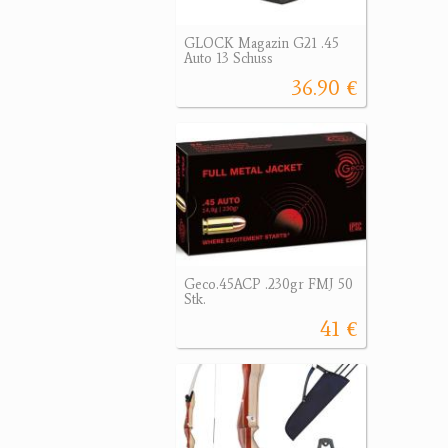
GLOCK Magazin G21 .45
Auto 13 Schuss
36.90 €
Geco.45ACP .230gr FMJ 50
Stk.
41 €