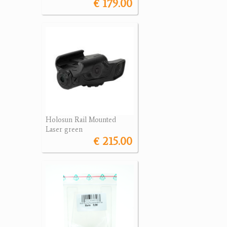
€ 179.00
Holosun Rail Mounted
Laser green
€ 215.00