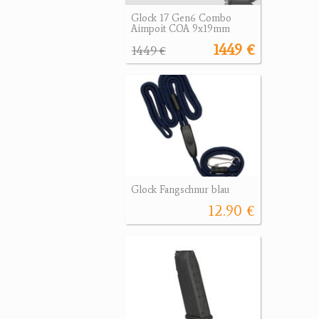
Glock 17 Gen6 Combo
Aimpoit COA 9x19mm
1449 €
1449 €
Glock Fangschnur blau
12.90 €