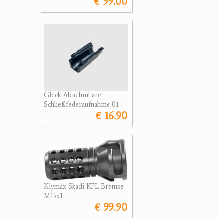
€ 99.00
Glock Abnehmbare
Schließfederaufnahme 01
€ 16.90
Klymax Skadi KFL Bremse
M15x1
€ 99.90