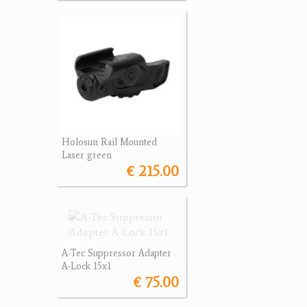
Holosun Rail Mounted
Laser green
€ 215.00
A-Tec Suppressor Adapter
A-Lock 15x1
€ 75.00