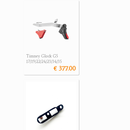
Timney Glock G5
17/19/22/24/23/34/35
€ 377.00