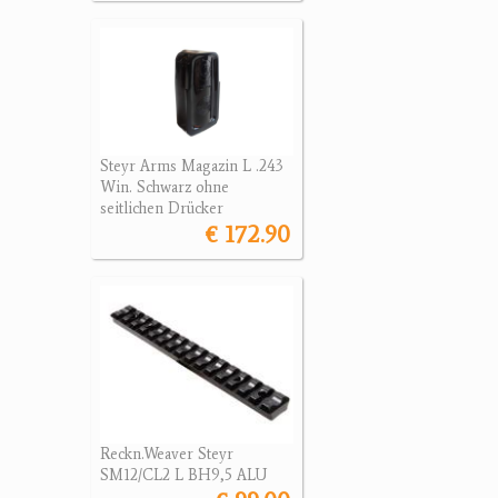
Steyr Arms Magazin L .243
Win. Schwarz ohne
seitlichen Drücker
€ 172.90
Reckn.Weaver Steyr
SM12/CL2 L BH9,5 ALU