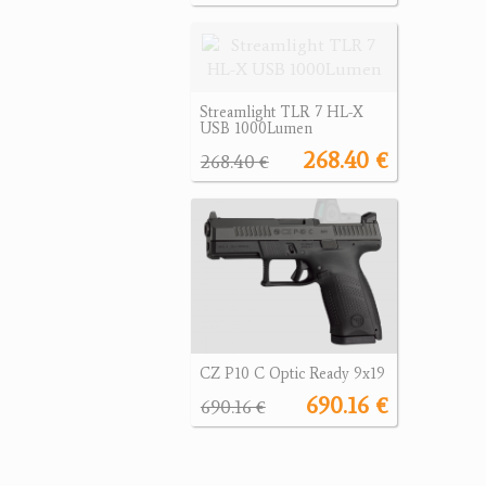
Streamlight TLR 7 HL-X
USB 1000Lumen
268.40 €
268.40 €
CZ P10 C Optic Ready 9x19
690.16 €
690.16 €