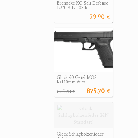
Brenneke KO Self Defense
12/70 9,1g 10Stk.
29.90 €
Glock 40 Gen4 MOS
Kal.10mm Auto
875.70 €
875.70 €
Glock Schlagbolzenfeder