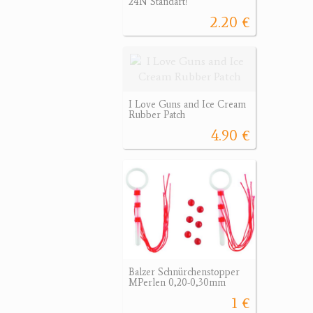
24N Standart!
2.20 €
I Love Guns and Ice Cream
Rubber Patch
4.90 €
Balzer Schnürchenstopper
MPerlen 0,20-0,30mm
1 €