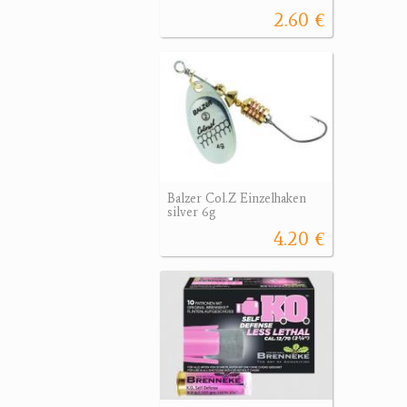
2.60 €
Balzer Col.Z Einzelhaken
silver 6g
4.20 €