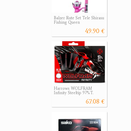
Balzer Rute Set Tele Shirasu
Fishing Queen
49.90 €
Harrows WOLFRAM
Infinity Steeltip 97%T.
67.08 €