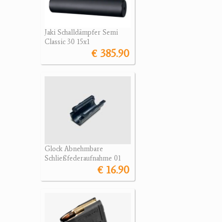
Jaki Schalldämpfer Semi
Classic 30 15x1
€ 385.90
Glock Abnehmbare
Schließfederaufnahme 01
€ 16.90