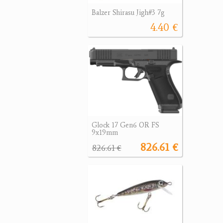
Balzer Shirasu Jigh#3 7g
4.40 €
Glock 17 Gen6 OR FS
9x19mm
826.61 €
826.61 €