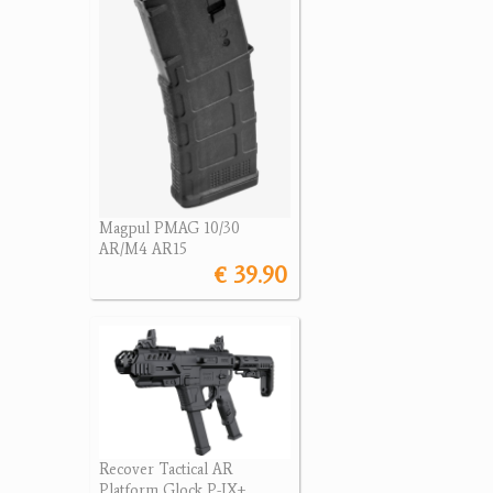
Magpul PMAG 10/30
AR/M4 AR15
€ 39.90
Recover Tactical AR
Platform Glock P-IX+