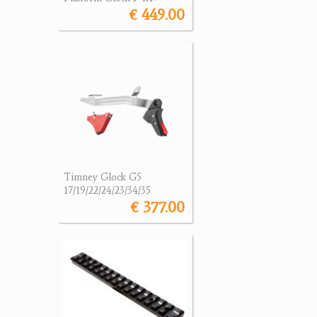
€ 449.00
Timney Glock G5
17/19/22/24/23/34/35
€ 377.00