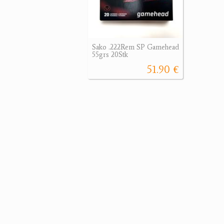
Sako .222Rem SP Gamehead
55grs 20Stk
51.90 €