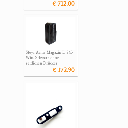
€ 712.00
Steyr Arms Magazin L .243
Win. Schwarz ohne
seitlichen Drücker
€ 172.90