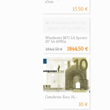
65cm
15.50 €
Winchester M73 LA Sporter
20" 44-40Win.
1844.50 €
1844.50 €
Gutscheine Euro 10,--
10 €