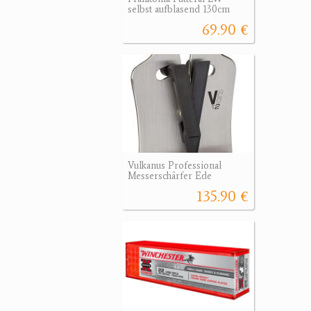
selbst aufblasend 130cm
69.90 €
Vulkanus Professional
Messerschärfer Ede
135.90 €