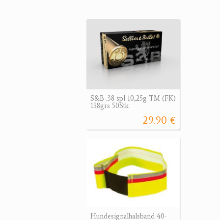
S&B .38 spl 10,25g TM (FK)
158grs 50Stk
29.90 €
Hundesignalhalsband 40-