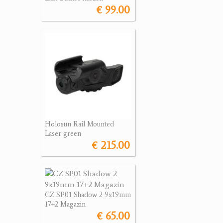
€ 99.00
Holosun Rail Mounted
Laser green
€ 215.00
CZ SP01 Shadow 2 9x19mm
17+2 Magazin
€ 65.00