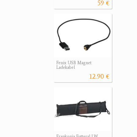
59 €
Fenix USB Magnet
Ladekabel
12.90 €
Frankonia Futteral LW