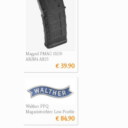
Magpul PMAG 10/30
AR/M4 AR15
€ 39.90
Walther PPQ
Magazintrichter Low Profile
€ 84.90