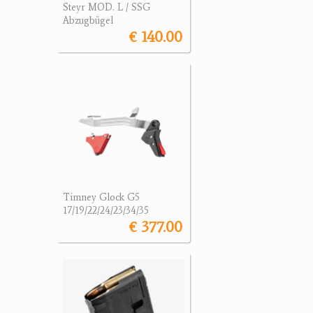
Steyr MOD. L / SSG
Abzugbügel
€ 140.00
Timney Glock G5
17/19/22/24/23/34/35
€ 377.00