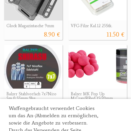
Glock Magazintasche 9mm
VFG-Filze Kal.12 25Stk.
8.90 €
11.50 €
Balzer Stahlvorfach 7x7Niro
Balzer MK Pop Up
5m 0,55mm 9kg
M.Crap/RRed 15/20mm
9.90 €
13.90 €
Waffengebraucht verwendet Cookies
um das An-/Abmelden zu ermöglichen,
sowie die Angebote zu verbessern.
Durch das Verwenden der Seite