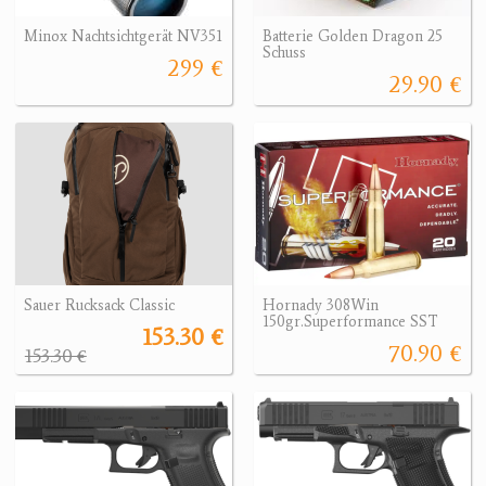
Minox Nachtsichtgerät NV351
Batterie Golden Dragon 25
Schuss
299 €
29.90 €
Sauer Rucksack Classic
Hornady 308Win
150gr.Superformance SST
153.30 €
70.90 €
153.30 €