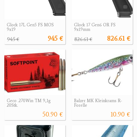
Glock 17L Gen5 FS MOS
Glock 17 Gen6 OR FS
9x19
9x19mm
945 €
826.61 €
945 €
826.61 €
Geco .270Win TM 9,1g
Balzer MK Kleinkrams R-
20Stk.
Forelle
50.90 €
10.90 €