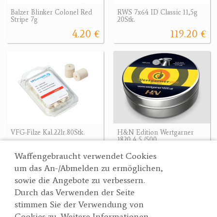
Balzer Blinker Colonel Red
RWS 7x64 ID Classic 11,5g
Stripe 7g
20Stk.
4.20 €
119.20 €
VFG-Filze Kal.22lr.80Stk.
H&N Edition Wertgarner
1820 4,5 /500
10.40 €
7.90 €
Waffengebraucht verwendet Cookies
um das An-/Abmelden zu ermöglichen,
sowie die Angebote zu verbessern.
Durch das Verwenden der Seite
Wertgarner 1820
Suche
stimmen Sie der Verwendung von
Jagd & SporthandelsgmbH
Partner
Cookies zu. Weitere Informationen