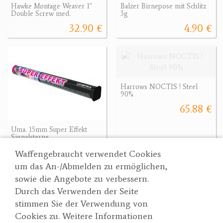
Hawke Montage Weaver 1"
Balzer Birnepose mit Schlitz
Double Screw med.
3g
32.90 €
4.90 €
Harrows NOCTIS ! Steel
90%
65.88 €
Uma. 15mm Super Effekt
Signalsterne
7.90 €
Waffengebraucht verwendet Cookies
um das An-/Abmelden zu ermöglichen,
sowie die Angebote zu verbessern.
Durch das Verwenden der Seite
Wertgarner 1820
Suche
stimmen Sie der Verwendung von
Jagd & SporthandelsgmbH
Partner
Cookies zu. Weitere Informationen
AGBs
Dr. Karl-Renner-Straße 48