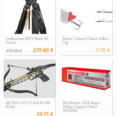
Leatherman MUT-Black XL
Balzer Colonel Classic Silber
Green
22g
239.40 €
5.30 €
239.40 €
AB Pistl G.O.L.D.A.R.R.O.W
Winchester 22LR Super
80 lbs
X40gr Copper Plated
100/2000
29.75 €