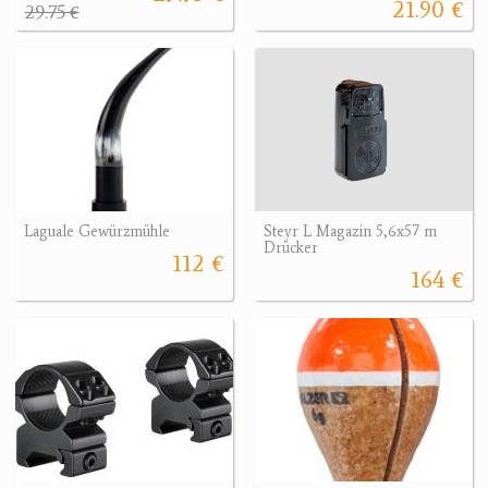
21.90 €
29.75 €
Laguale Gewürzmühle
Steyr L Magazin 5,6x57 m
Drücker
112 €
164 €