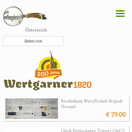
Direkt
zum
Inhalt
Österreich
Anmelden
Beschußamt Wien/Ferlach Verpack
Versand
€ 79.00
Glock Performance Trigger G4/G5