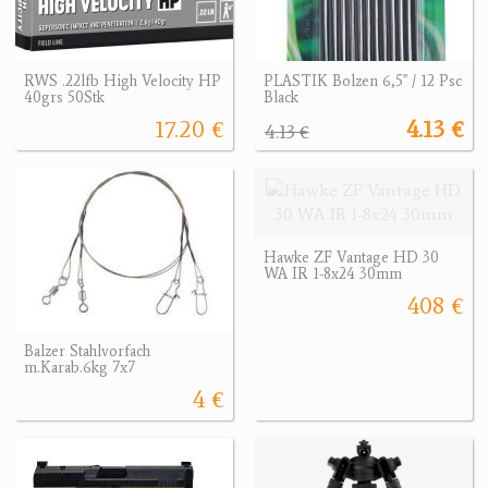
RWS .22lfb High Velocity HP
PLASTIK Bolzen 6,5" / 12 Psc
40grs 50Stk
Black
17.20 €
4.13 €
4.13 €
Hawke ZF Vantage HD 30
WA IR 1-8x24 30mm
408 €
Balzer Stahlvorfach
m.Karab.6kg 7x7
4 €