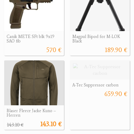
Canik METE SFt blk 9x19
Magpul Bipod for M-LOK
SAO fib
Black
570 €
189.90 €
A-Tec Suppressor carbon
659.90 €
Blaser Fleece Jacke Kuno –
Herren
143.10 €
143.10 €