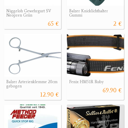
Niggeloh Gewehrgurt SV
Balzer Knicklichthalter
Neopren Grün
Gummi
65 €
2 €
Balzer Arterienklemme 20cm
Fenix HM51R Ruby
gebogen
69.90 €
12.90 €