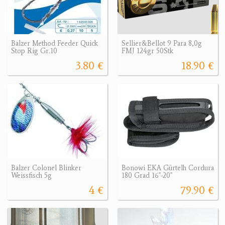
Balzer Method Feeder Quick
Sellier&Bellot 9 Para 8,0g
Stop Rig Gr.10
FMJ 124gr 50Stk
3.80 €
18.90 €
Balzer Colonel Blinker
Bonowi EKA Gürtelh Cordura
Weissfisch 5g
180 Grad 16"-20"
4 €
79.90 €