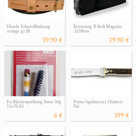
Hunde Schweißhalsung
Browning X-Bolt Magazin
orange gr.M
.223Rem
59.90 €
79.90 €
Fri.Bürstenpackung 8mm 3tlg
Puma Jagdmesser Hunter`s
33670-02
Pal
6 €
199 €