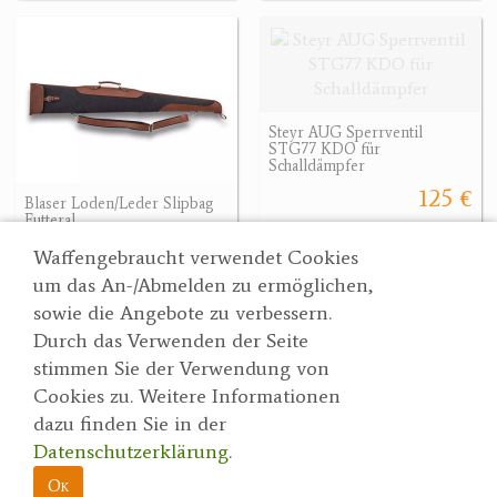
Steyr AUG Sperrventil
STG77 KDO für
Schalldämpfer
125 €
Blaser Loden/Leder Slipbag
Futteral
232 €
Waffengebraucht verwendet Cookies
um das An-/Abmelden zu ermöglichen,
sowie die Angebote zu verbessern.
Durch das Verwenden der Seite
Wertgarner 1820
Suche
stimmen Sie der Verwendung von
Jagd & SporthandelsgmbH
Partner
Cookies zu. Weitere Informationen
AGBs
Dr. Karl-Renner-Straße 48
dazu finden Sie in der
Datenschutzerklärung
4470 Enns
Datenschutzerklärung
.
herbert@wertgarner.com
Impressum
https://www.wertgarner1820.at
Ok