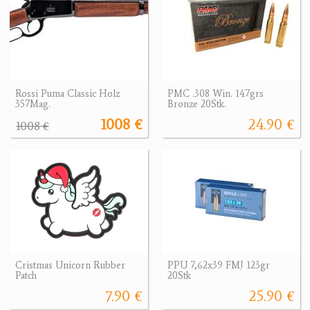
Rossi Puma Classic Holz
PMC .308 Win. 147grs
357Mag.
Bronze 20Stk.
1008 €
24.90 €
1008 €
Cristmas Unicorn Rubber
PPU 7,62x39 FMJ 123gr
Patch
20Stk
7.90 €
25.90 €