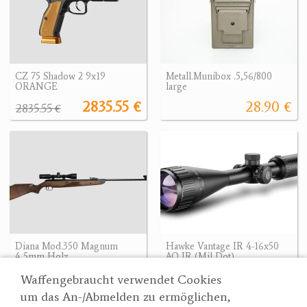
CZ 75 Shadow 2 9x19
Metall.Munibox .5,56/800
ORANGE
large
2835.55 €
28.90 €
2835.55 €
Diana Mod.350 Magnum
Hawke Vantage IR 4-16x50
4,5mm Holz
AO IR (Mil Dot)
499 €
279.90 €
Waffengebraucht verwendet Cookies
um das An-/Abmelden zu ermöglichen,