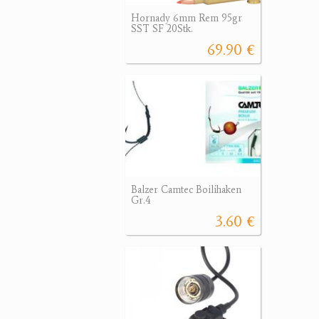
Hornady 6mm Rem 95gr
SST SF 20Stk.
69.90 €
Balzer Camtec Boilihaken
Gr.4
3.60 €