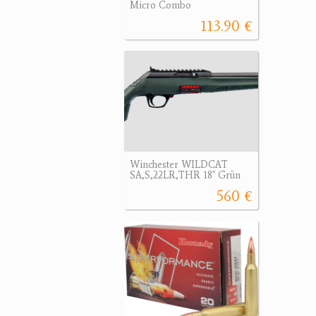
Micro Combo
113.90 €
Winchester WILDCAT
SA,S,22LR,THR 18'' Grün
560 €