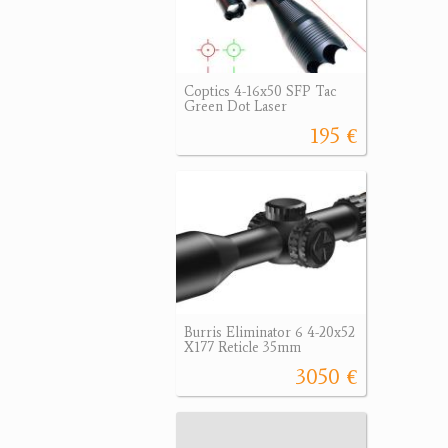
Coptics 4-16x50 SFP Tac
Green Dot Laser
195 €
Burris Eliminator 6 4-20x52
X177 Reticle 35mm
3050 €