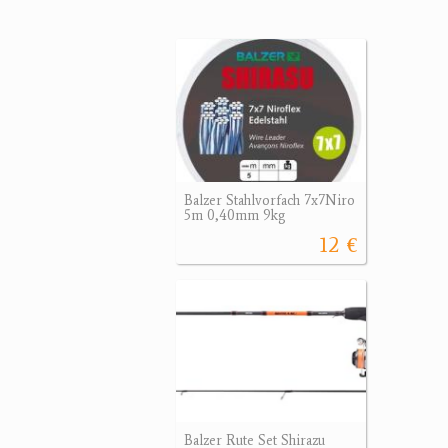
Balzer Stahlvorfach 7x7Niro
5m 0,40mm 9kg
12 €
Balzer Rute Set Shirazu