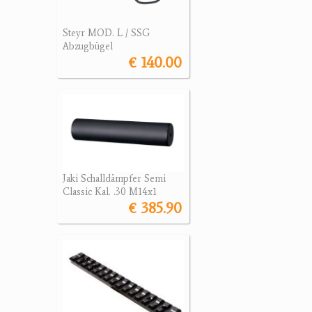
Steyr MOD. L / SSG
Abzugbügel
€ 140.00
Jaki Schalldämpfer Semi
Classic Kal. .30 M14x1
€ 385.90