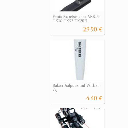
Fenix Kabelschalter AER03
TK16 TK32 TK20R
29.90 €
Balzer Aalpose mit Wirbel
7g
4.40 €