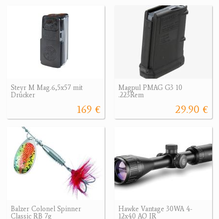
Steyr M Mag.6,5x57 mit
Magpul PMAG G3 10
Drücker
.223Rem
169 €
29.90 €
Balzer Colonel Spinner
Hawke Vantage 30WA 4-
Classic RB 7g
12x40 AO IR