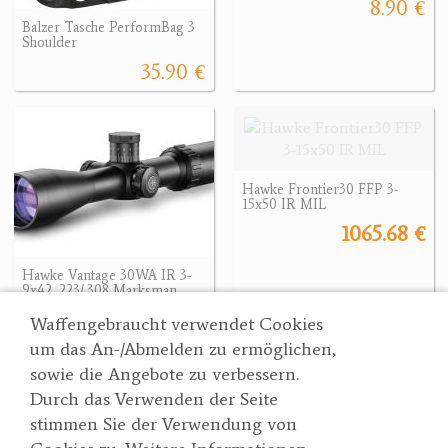
8.90 €
Balzer Tasche PerformBag 3
Shoulder
35.90 €
Hawke Frontier30 FFP 3-
15x50 IR MIL
1065.68 €
Hawke Vantage 30WA IR 3-
9x42 .223/.308 Marksman
299 €
1065.68 €
Waffengebraucht verwendet Cookies
um das An-/Abmelden zu ermöglichen,
sowie die Angebote zu verbessern.
Durch das Verwenden der Seite
Wertgarner 1820
Suche
stimmen Sie der Verwendung von
Jagd & SporthandelsgmbH
Partner