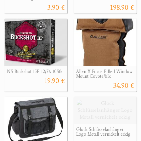
3.90 €
198.90 €
NS Buckshot 15P 12/76 10Stk.
Allen X-Focus Filled Window
Mount Coyote/blk
19.90 €
34.90 €
Glock Schlüsselanhänger
Logo Metall vernickelt eckig