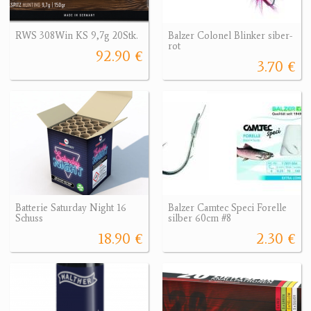
RWS 308Win KS 9,7g 20Stk.
Balzer Colonel Blinker siber-
rot
92.90 €
3.70 €
Batterie Saturday Night 16
Balzer Camtec Speci Forelle
Schuss
silber 60cm #8
18.90 €
2.30 €