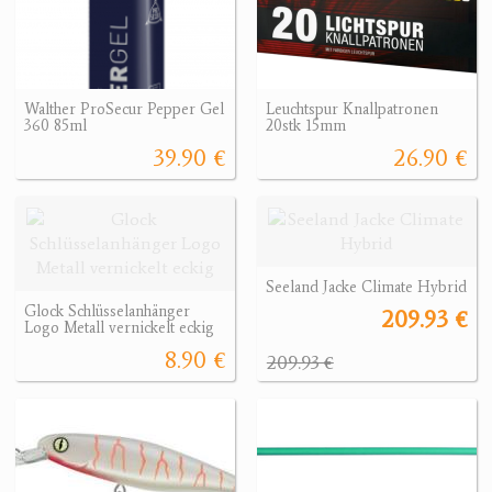
Walther ProSecur Pepper Gel
Leuchtspur Knallpatronen
360 85ml
20stk 15mm
39.90 €
26.90 €
Seeland Jacke Climate Hybrid
Glock Schlüsselanhänger
209.93 €
Logo Metall vernickelt eckig
8.90 €
209.93 €