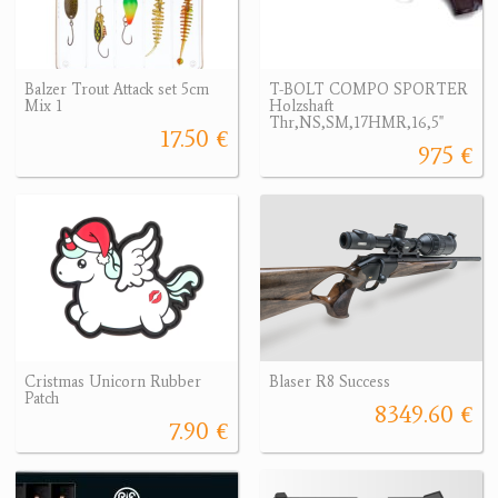
Balzer Trout Attack set 5cm
T-BOLT COMPO SPORTER
Mix 1
Holzshaft
Thr,NS,SM,17HMR,16,5"
17.50 €
975 €
Cristmas Unicorn Rubber
Blaser R8 Success
Patch
8349.60 €
7.90 €