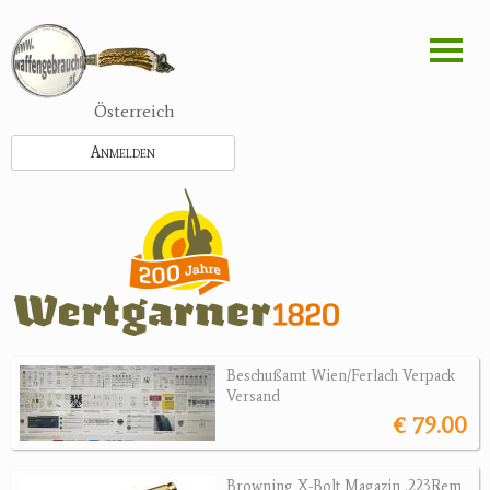
Direkt
zum
Inhalt
Österreich
Anmelden
Beschußamt Wien/Ferlach Verpack
Versand
€ 79.00
Browning X-Bolt Magazin .223Rem