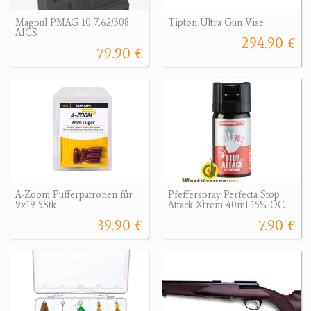
Magpul PMAG 10 7,62/308
Tipton Ultra Gun Vise
AICS
294.90 €
79.90 €
A-Zoom Pufferpatronen für
Pfefferspray Perfecta Stop
9x19 5Stk
Attack Xtrem 40ml 15% OC
39.90 €
7.90 €