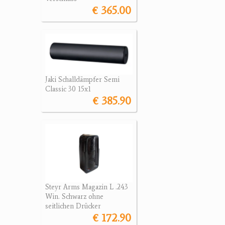
€ 365.00
Jaki Schalldämpfer Semi
Classic 30 15x1
€ 385.90
Steyr Arms Magazin L .243
Win. Schwarz ohne
seitlichen Drücker
€ 172.90