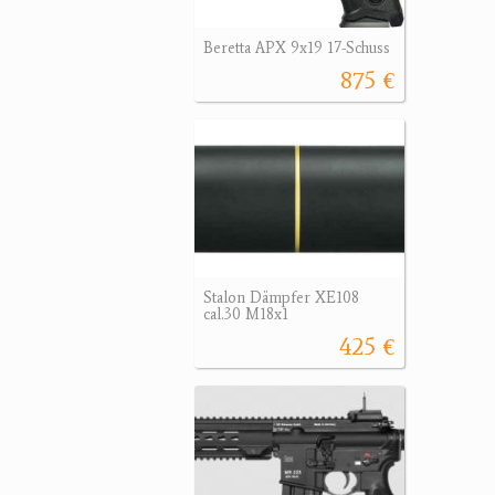
Beretta APX 9x19 17-Schuss
875 €
Stalon Dämpfer XE108
cal.30 M18x1
425 €