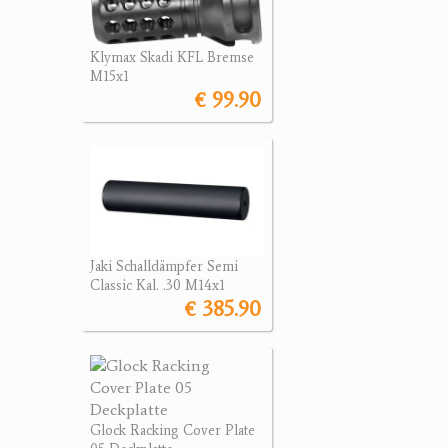
Klymax Skadi KFL Bremse
M15x1
€ 99.90
Jaki Schalldämpfer Semi
Classic Kal. .30 M14x1
€ 385.90
Glock Racking Cover Plate