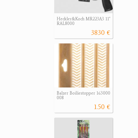
Heckler&Koch MR223A3 11"
RAL8000
3830 €
Balzer Boiliestopper 163000
008
1.50 €