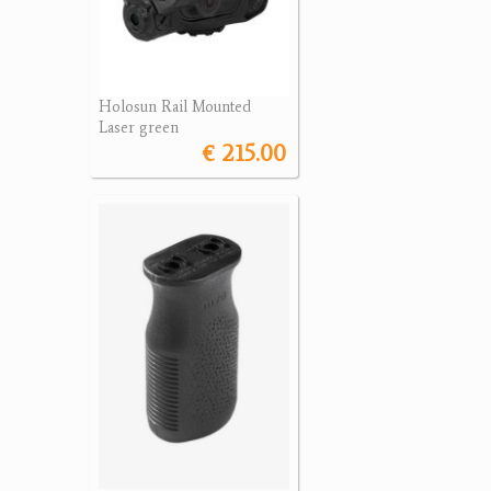
Holosun Rail Mounted
Laser green
€ 215.00