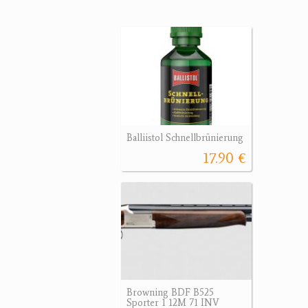
Balliistol Schnellbrünierung
17.90 €
Browning BDF B525
Sporter 1 12M 71 INV