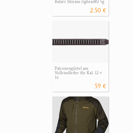
Balzer Shirasu Jighead#2 5g
2.50 €
Patronengürtel aus
Vollrindleder für Kal. 12 +
16
59 €