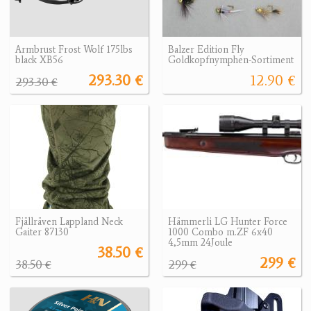
Armbrust Frost Wolf 175lbs
Balzer Edition Fly
black XB56
Goldkopfnymphen-Sortiment
293.30 €
12.90 €
293.30 €
Fjällräven Lappland Neck
Hämmerli LG Hunter Force
Gaiter 87130
1000 Combo m.ZF 6x40
4,5mm 24Joule
38.50 €
299 €
38.50 €
299 €