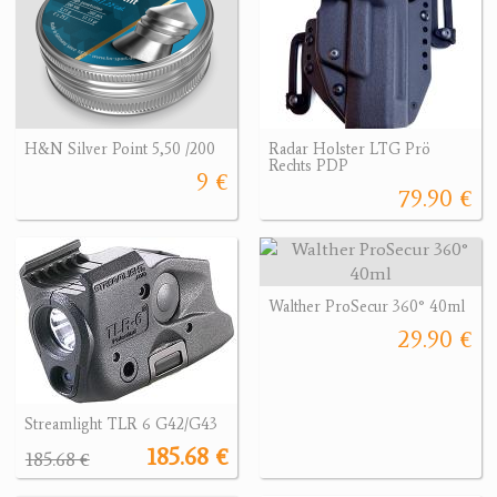
H&N Silver Point 5,50 /200
Radar Holster LTG Prö
Rechts PDP
9 €
79.90 €
Walther ProSecur 360° 40ml
29.90 €
Streamlight TLR 6 G42/G43
185.68 €
185.68 €