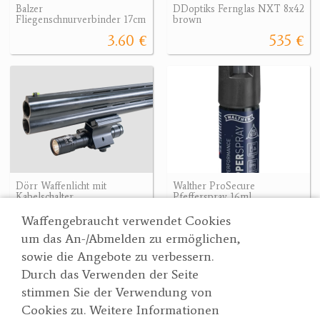
Balzer
DDoptiks Fernglas NXT 8x42
Fliegenschnurverbinder 17cm
brown
3.60 €
535 €
Dörr Waffenlicht mit
Walther ProSecure
Kabelschalter
Pfefferspray 16ml
99 €
8.90 €
Waffengebraucht verwendet Cookies
um das An-/Abmelden zu ermöglichen,
sowie die Angebote zu verbessern.
Durch das Verwenden der Seite
Wertgarner 1820
Suche
stimmen Sie der Verwendung von
Jagd & SporthandelsgmbH
Partner
Cookies zu. Weitere Informationen
AGBs
Dr. Karl-Renner-Straße 48