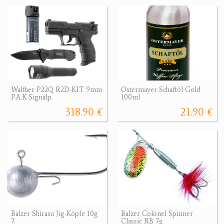
Walther P22Q R2D-KIT 9mm
Ostermayer Schaftöl Gold
P.A.K.Signalp.
100ml
318.90 €
21.90 €
Balzer Shirasu Jig-Köpfe 10g
Balzer Colonel Spinner
7.
Classic RB 7g