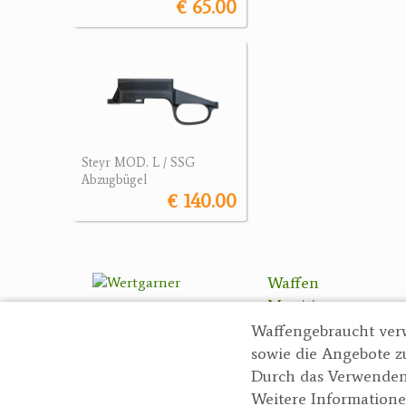
€ 65.00
Steyr MOD. L / SSG
Abzugbügel
€ 140.00
Waffen
Munition
Optik
Waffengebraucht ver
Bogensport
sowie die Angebote z
Zubehör
Durch das Verwenden
Weitere Informatione