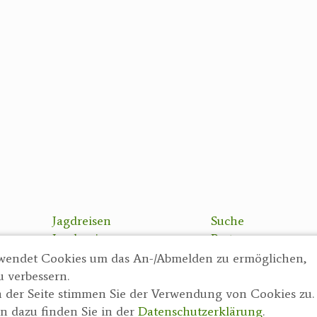
Jagdreisen
Suche
Jagdreviere
Partner
Bücher, Videos
AGBs
wendet Cookies um das An-/Abmelden zu ermöglichen,
Antikes
Datenschutzerklä
u verbessern.
Geschenke
Impressum
 der Seite stimmen Sie der Verwendung von Cookies zu.
Reviereinrichtungen
n dazu finden Sie in der
Datenschutzerklärung
.