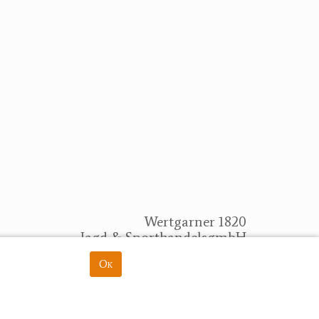
Wertgarner 1820
Jagd & SporthandelsgmbH
Dr. Karl-Renner-Straße 48
Ok
rung
4470 Enns
herbert@wertgarner.com
https://www.wertgarner1820.at