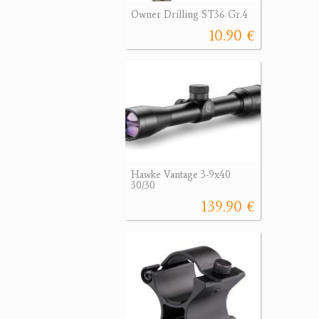
Owner Drilling ST36 Gr.4
10.90 €
Hawke Vantage 3-9x40
30/30
139.90 €