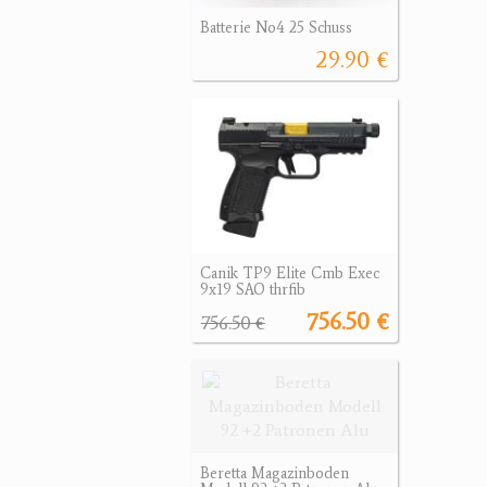
Batterie No4 25 Schuss
29.90 €
Canik TP9 Elite Cmb Exec
9x19 SAO thrfib
756.50 €
756.50 €
Beretta Magazinboden