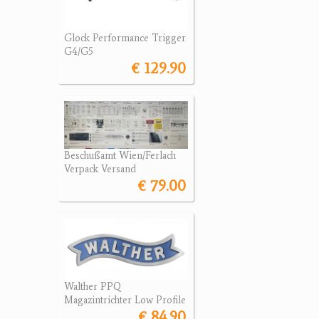
Glock Performance Trigger
G4/G5
€ 129.90
Beschußamt Wien/Ferlach
Verpack Versand
€ 79.00
Walther PPQ
Magazintrichter Low Profile
€ 84.90