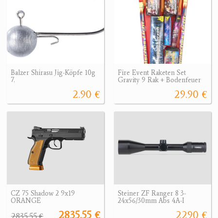
Balzer Shirasu Jig-Köpfe 10g
Fire Event Raketen Set
7.
Gravity 9 Rak + Bodenfeuer
2.90 €
29.90 €
CZ 75 Shadow 2 9x19
Steiner ZF Ranger 8 3-
ORANGE
24x56/30mm Abs 4A-I
2835.55 €
2290 €
2835.55 €