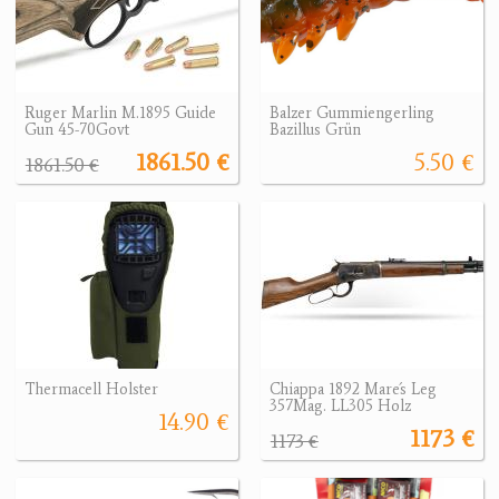
Ruger Marlin M.1895 Guide
Balzer Gummiengerling
Gun 45-70Govt
Bazillus Grün
1861.50 €
5.50 €
1861.50 €
Thermacell Holster
Chiappa 1892 Mare´s Leg
357Mag. LL305 Holz
14.90 €
1173 €
1173 €