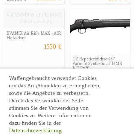
EVANIX Air Rifle MAX - AIR
Holzschaft
1550 €
CZ Repetierbüchse 457
Varmint Synthetic .17 HMR
16"1/2x20
748 €
748 €
Waffengebraucht verwendet Cookies
um das An-/Abmelden zu ermöglichen,
sowie die Angebote zu verbessern.
Durch das Verwenden der Seite
Wertgarner 1820
Suche
stimmen Sie der Verwendung von
Jagd & SporthandelsgmbH
Partner
Cookies zu. Weitere Informationen
AGBs
Dr. Karl-Renner-Straße 48
dazu finden Sie in der
Datenschutzerklärung
4470 Enns
Datenschutzerklärung
.
herbert@wertgarner.com
Impressum