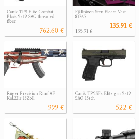
Canik TP9 Elite Combat
Fjällräven Sten Fleece Vest
Black 9x19 SAO threaded
81765
fiber
135.91 €
762.60 €
135.91 €
Ruger Precision Rimf.AF
Canik TP9SFx Elite grn 9x19
Kal.22lr 18Zoll
SAO 15sch.
999 €
522 €